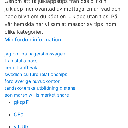
Genom att få julklappstips från oss blir din
julklapp mer oväntad av mottagaren än vad den
hade blivit om du köpt en julklapp utan tips. På
vår hemsida har vi samlat massor av tips inom
olika kategorier.
Min fordon information
jag bor pa hagerstensvagen
framställa pass
hermitcraft wiki
swedish culture relationships
ford sverige huvudkontor
tandskoterska utbildning distans
aon marsh willis market share
gkqzF
CFa
yiUUb